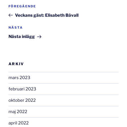
Inläggsnavigering
Föregående
FÖREGÅENDE
inlägg
Veckans gäst: Elisabeth Båvall
Nästa
NÄSTA
inlägg
Nästa inlägg
ARKIV
mars 2023
februari 2023
oktober 2022
maj 2022
april 2022