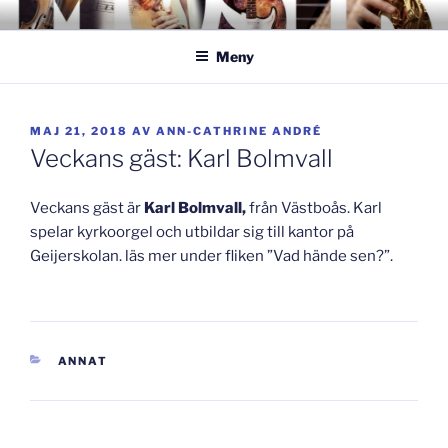
Hoppa
GISLAVEDMUSIKESTET
– här formas framtiden!
till
Meny
innehåll
PUBLICERAT
MAJ 21, 2018
AV
ANN-CATHRINE ANDRÉ
Veckans gäst: Karl Bolmvall
Veckans gäst är
Karl Bolmvall,
från Västboås. Karl
spelar kyrkoorgel och utbildar sig till kantor på
Geijerskolan. läs mer under fliken ”Vad hände sen?”.
KATEGORIER
ANNAT