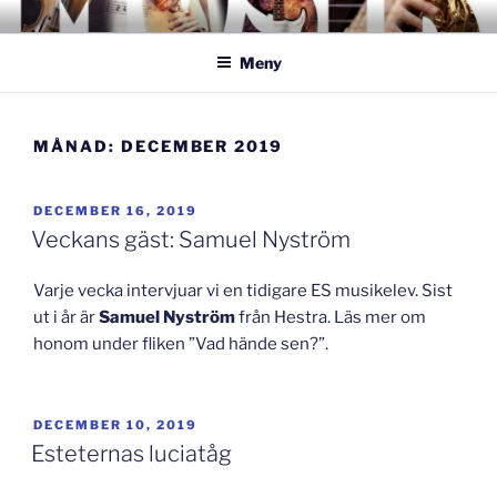
Hoppa
GISLAVEDMUSIKESTET
– här formas framtiden!
till
Meny
innehåll
MÅNAD:
DECEMBER 2019
PUBLICERAT
DECEMBER 16, 2019
Veckans gäst: Samuel Nyström
Varje vecka intervjuar vi en tidigare ES musikelev. Sist
ut i år är
Samuel Nyström
från Hestra. Läs mer om
honom under fliken ”Vad hände sen?”.
PUBLICERAT
DECEMBER 10, 2019
Esteternas luciatåg