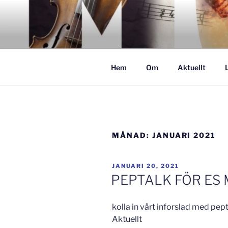
Hoppa
till
GISLAVED
innehåll
– här formas framtiden!
Hem
Om
Aktuellt
MÅNAD:
JANUARI 2021
PUBLICERAT
JANUARI 20, 2021
PEPTALK FÖR ES 
kolla in vårt inforslad med pept
Aktuellt