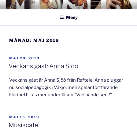
Hoppa
GISLAVEDMUSIKESTET
– här formas framtiden!
till
Meny
innehåll
MÅNAD:
MAJ 2019
PUBLICERAT
MAJ 20, 2019
Veckans gäst: Anna Sjöö
Veckans gäst är Anna Sjöö från Reftele. Anna pluggar
nu socialpedagogik i Växjö, men spelar fortfarande
klarinett. Läs mer under fliken ”Vad hände sen?”.
PUBLICERAT
MAJ 15, 2019
Musikcafé!