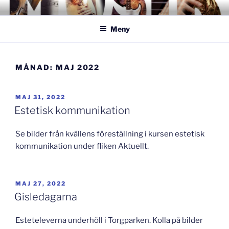
Hoppa
GISLAVEDMUSIKESTET
– här formas framtiden!
till
Meny
innehåll
MÅNAD:
MAJ 2022
PUBLICERAT
MAJ 31, 2022
Estetisk kommunikation
Se bilder från kvällens föreställning i kursen estetisk
kommunikation under fliken Aktuellt.
PUBLICERAT
MAJ 27, 2022
Gisledagarna
Esteteleverna underhöll i Torgparken. Kolla på bilder