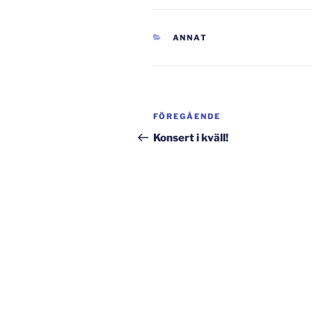
KATEGORIER
ANNAT
Inläggsnavigering
Föregående
FÖREGÅENDE
inlägg
Konsert i kväll!