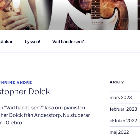
MUSIKESTET
Länkar
Lyssna!
Vad hände sen?
ARKIV
THRINE ANDRÉ
stopher Dolck
mars 2023
n ”Vad hände sen?” läsa om pianisten
februari 2023
er Dolck från Anderstorp. Nu studerar
oktober 2022
 i Örebro.
maj 2022