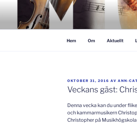
Hoppa
till
GISLAVED
innehåll
– här formas framtiden!
Hem
Om
Aktuellt
PUBLICERAT
OKTOBER 31, 2016
AV
ANN-CA
Veckans gäst: Chri
Denna vecka kan du under flike
och kammarmusikern Christoph
Christopher på Musikhögskolan