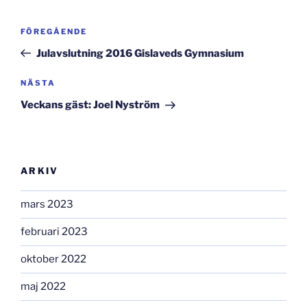
Inläggsnavigering
Föregående
FÖREGÅENDE
inlägg
Julavslutning 2016 Gislaveds Gymnasium
Nästa
NÄSTA
inlägg
Veckans gäst: Joel Nyström
ARKIV
mars 2023
februari 2023
oktober 2022
maj 2022