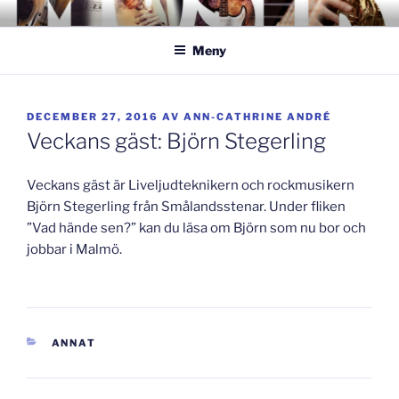
Hoppa
GISLAVEDMUSIKESTET
– här formas framtiden!
till
Meny
innehåll
PUBLICERAT
DECEMBER 27, 2016
AV
ANN-CATHRINE ANDRÉ
Veckans gäst: Björn Stegerling
Veckans gäst är Liveljudteknikern och rockmusikern
Björn Stegerling från Smålandsstenar. Under fliken
”Vad hände sen?” kan du läsa om Björn som nu bor och
jobbar i Malmö.
KATEGORIER
ANNAT