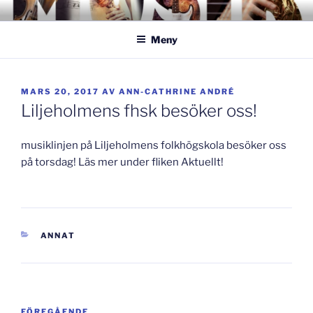
Hoppa
GISLAVEDMUSIKESTET
– här formas framtiden!
till
Meny
innehåll
PUBLICERAT
MARS 20, 2017
AV
ANN-CATHRINE ANDRÉ
Liljeholmens fhsk besöker oss!
musiklinjen på Liljeholmens folkhögskola besöker oss
på torsdag! Läs mer under fliken Aktuellt!
KATEGORIER
ANNAT
Inläggsnavigering
Föregående
FÖREGÅENDE