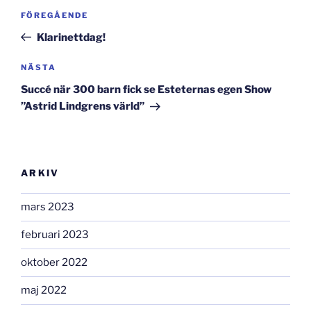
Inläggsnavigering
Föregående
FÖREGÅENDE
inlägg
Klarinettdag!
Nästa
NÄSTA
inlägg
Succé när 300 barn fick se Esteternas egen Show
”Astrid Lindgrens värld”
ARKIV
mars 2023
februari 2023
oktober 2022
maj 2022