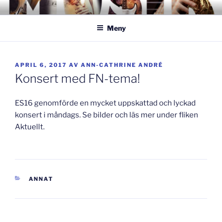
Hoppa
GISLAVEDMUSIKESTET
– här formas framtiden!
till
Meny
innehåll
PUBLICERAT
APRIL 6, 2017
AV
ANN-CATHRINE ANDRÉ
Konsert med FN-tema!
ES16 genomförde en mycket uppskattad och lyckad
konsert i måndags. Se bilder och läs mer under fliken
Aktuellt.
KATEGORIER
ANNAT