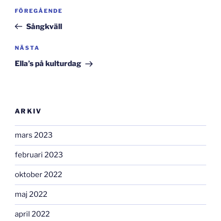
Inläggsnavigering
Föregående
FÖREGÅENDE
inlägg
Sångkväll
Nästa
NÄSTA
inlägg
Ella’s på kulturdag
ARKIV
mars 2023
februari 2023
oktober 2022
maj 2022
april 2022