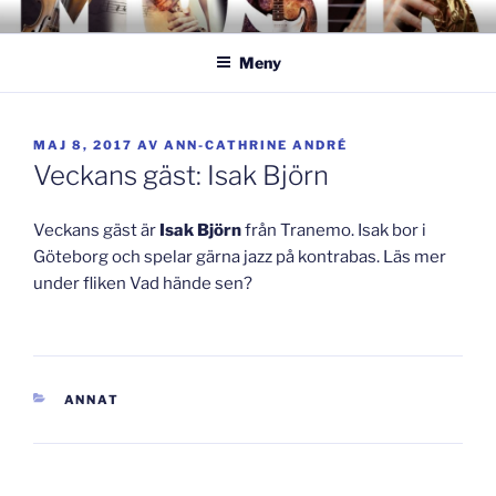
Hoppa
GISLAVEDMUSIKESTET
– här formas framtiden!
till
Meny
innehåll
PUBLICERAT
MAJ 8, 2017
AV
ANN-CATHRINE ANDRÉ
Veckans gäst: Isak Björn
Veckans gäst är
Isak Björn
från Tranemo. Isak bor i
Göteborg och spelar gärna jazz på kontrabas. Läs mer
under fliken Vad hände sen?
KATEGORIER
ANNAT