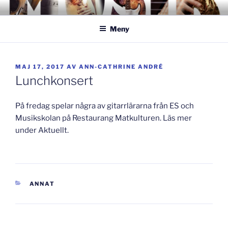
Hoppa
GISLAVEDMUSIKESTET
– här formas framtiden!
till
Meny
innehåll
PUBLICERAT
MAJ 17, 2017
AV
ANN-CATHRINE ANDRÉ
Lunchkonsert
På fredag spelar några av gitarrlärarna från ES och
Musikskolan på Restaurang Matkulturen. Läs mer
under Aktuellt.
KATEGORIER
ANNAT