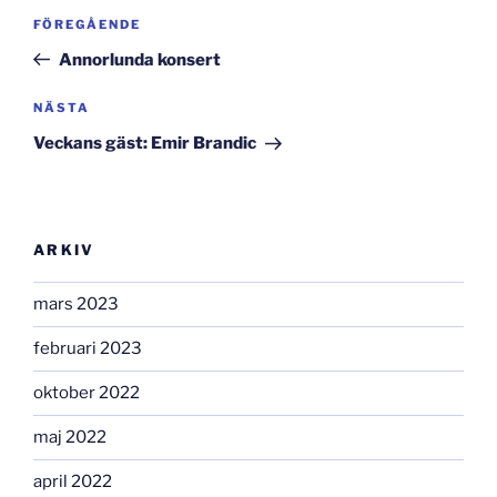
Inläggsnavigering
Föregående
FÖREGÅENDE
inlägg
Annorlunda konsert
Nästa
NÄSTA
inlägg
Veckans gäst: Emir Brandic
ARKIV
mars 2023
februari 2023
oktober 2022
maj 2022
april 2022