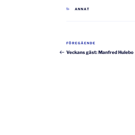
KATEGORIER
ANNAT
Inläggsnavigering
Föregående
FÖREGÅENDE
inlägg
Veckans gäst: Manfred Hulebo