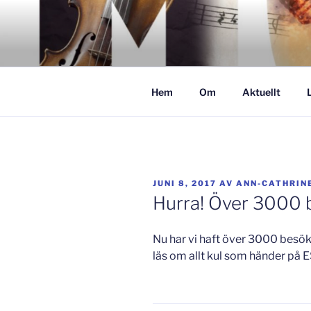
Hoppa
till
GISLAVED
innehåll
– här formas framtiden!
Hem
Om
Aktuellt
PUBLICERAT
JUNI 8, 2017
AV
ANN-CATHRIN
Hurra! Över 3000 
Nu har vi haft över 3000 besöka
läs om allt kul som händer på 