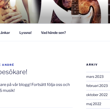
MUSIKESTET
Länkar
Lyssna!
Vad hände sen?
ARKIV
E ANDRÉ
besökare!
mars 2023
re på vår blogg! Fortsätt följa oss och
februari 2023
ES musik!
oktober 2022
maj 2022