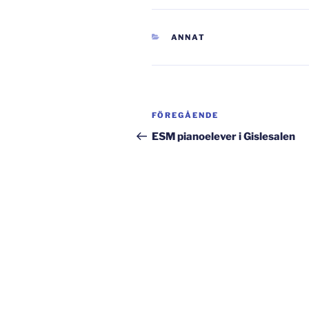
KATEGORIER
ANNAT
Inläggsnavigering
Föregående
FÖREGÅENDE
inlägg
ESM pianoelever i Gislesalen