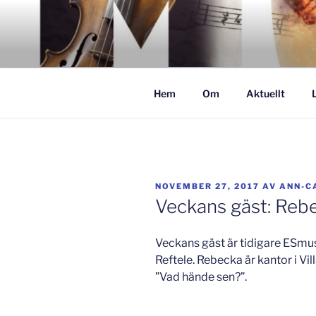
Hoppa
till
GISLAVED
innehåll
– här formas framtiden!
Hem
Om
Aktuellt
PUBLICERAT
NOVEMBER 27, 2017
AV
ANN-C
Veckans gäst: Reb
Veckans gäst är tidigare ESmu
Reftele. Rebecka är kantor i Vi
”Vad hände sen?”.