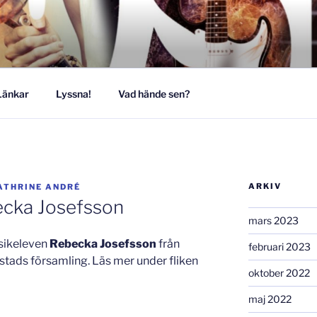
MUSIKESTET
Länkar
Lyssna!
Vad hände sen?
ARKIV
ATHRINE ANDRÉ
ecka Josefsson
mars 2023
sikeleven
Rebecka Josefsson
från
februari 2023
llstads församling. Läs mer under fliken
oktober 2022
maj 2022