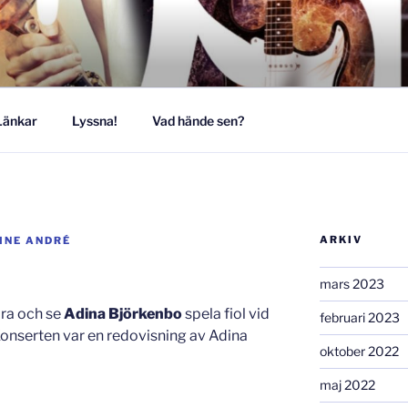
MUSIKESTET
Länkar
Lyssna!
Vad hände sen?
ARKIV
INE ANDRÉ
mars 2023
öra och se
Adina Björkenbo
spela fiol vid
februari 2023
 Konserten var en redovisning av Adina
oktober 2022
maj 2022