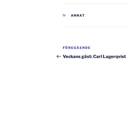
KATEGORIER
ANNAT
Inläggsnavigering
Föregående
FÖREGÅENDE
inlägg
Veckans gäst: Carl Lagerqvist