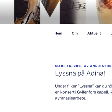
Hoppa
till
GISLAVED
innehåll
– här formas framtiden!
Hem
Om
Aktuellt
PUBLICERAT
MARS 16, 2018
AV
ANN-CATHR
Lyssna på Adina!
Under fliken ”Lyssna” kan du h
en konsert i Gyllenfors kapell.
gymnasiearbete.