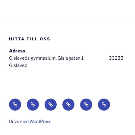
HITTA TILL OSS
Adress
Gislaveds gymnasium, Gislegatan 1, 33233
Gislaved
Hem
Om
Aktuellt
Länkar
Lyssna!
Vad
hände
sen?
Drivs med WordPress