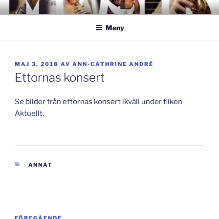
Hoppa
GISLAVEDMUSIKESTET
– här formas framtiden!
till
Meny
innehåll
PUBLICERAT
MAJ 3, 2018
AV
ANN-CATHRINE ANDRÉ
Ettornas konsert
Se bilder från ettornas konsert ikväll under fliken
Aktuellt.
KATEGORIER
ANNAT
Inläggsnavigering
Föregående
FÖREGÅENDE