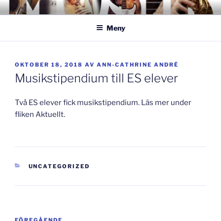
Hoppa
GISLAVEDMUSIKESTET
– här formas framtiden!
till
Meny
innehåll
PUBLICERAT
OKTOBER 18, 2018
AV
ANN-CATHRINE ANDRÉ
Musikstipendium till ES elever
Två ES elever fick musikstipendium. Läs mer under
fliken Aktuellt.
KATEGORIER
UNCATEGORIZED
Inläggsnavigering
Föregående
FÖREGÅENDE