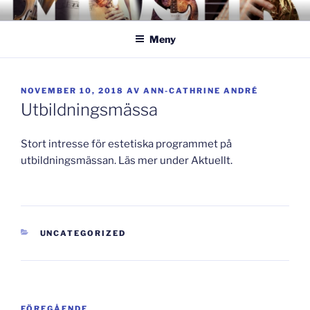
Hoppa
GISLAVEDMUSIKESTET
– här formas framtiden!
till
Meny
innehåll
PUBLICERAT
NOVEMBER 10, 2018
AV
ANN-CATHRINE ANDRÉ
Utbildningsmässa
Stort intresse för estetiska programmet på
utbildningsmässan. Läs mer under Aktuellt.
KATEGORIER
UNCATEGORIZED
Inläggsnavigering
Föregående
FÖREGÅENDE