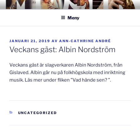
Hoppa
GISLAVEDMUSIKESTET
– här formas framtiden!
till
Meny
innehåll
PUBLICERAT
JANUARI 21, 2019
AV
ANN-CATHRINE ANDRÉ
Veckans gäst: Albin Nordström
Veckans gäst är slagverkaren Albin Nordström, från
Gislaved. Albin går nu på folkhögskola med inriktning
musik. Läs mer under fliken ”Vad hände sen? ”.
KATEGORIER
UNCATEGORIZED