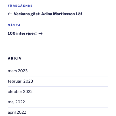
Inläggsnavigering
Föregående
FÖREGÅENDE
inlägg
Veckans gäst: Adina Martinsson Löf
Nästa
NÄSTA
inlägg
100 intervjuer!
ARKIV
mars 2023
februari 2023
oktober 2022
maj 2022
april 2022