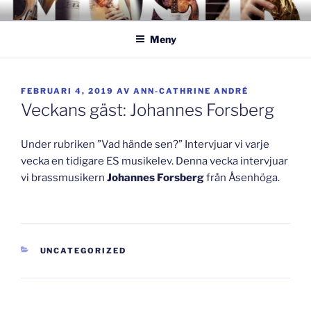
Hoppa
GISLAVEDMUSIKESTET
– här formas framtiden!
till
Meny
innehåll
PUBLICERAT
FEBRUARI 4, 2019
AV
ANN-CATHRINE ANDRÉ
Veckans gäst: Johannes Forsberg
Under rubriken ”Vad hände sen?” Intervjuar vi varje
vecka en tidigare ES musikelev. Denna vecka intervjuar
vi brassmusikern
Johannes Forsberg
från Åsenhöga.
KATEGORIER
UNCATEGORIZED