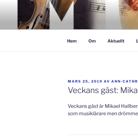
Hoppa
till
GISLAVED
innehåll
– här formas framtiden!
Hem
Om
Aktuellt
PUBLICERAT
MARS 25, 2019
AV
ANN-CATHR
Veckans gäst: Mika
Veckans gäst är Mikael Hallber
som musiklärare men drömmer