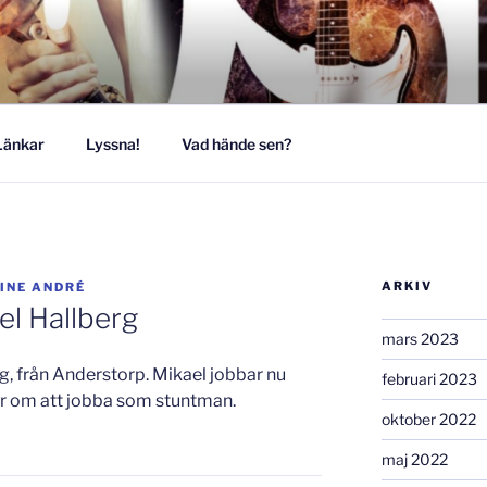
MUSIKESTET
Länkar
Lyssna!
Vad hände sen?
ARKIV
INE ANDRÉ
el Hallberg
mars 2023
g, från Anderstorp. Mikael jobbar nu
februari 2023
 om att jobba som stuntman.
oktober 2022
maj 2022