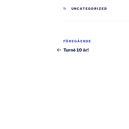
KATEGORIER
UNCATEGORIZED
Inläggsnavigering
Föregående
FÖREGÅENDE
inlägg
Turné 10 år!