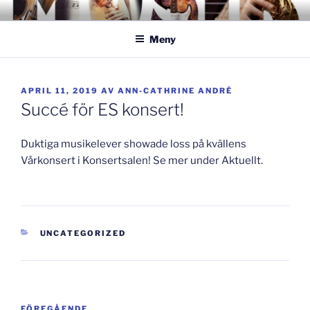
Hoppa
GISLAVEDMUSIKESTET
– här formas framtiden!
till
Meny
innehåll
PUBLICERAT
APRIL 11, 2019
AV
ANN-CATHRINE ANDRÉ
Succé för ES konsert!
Duktiga musikelever showade loss på kvällens
Vårkonsert i Konsertsalen! Se mer under Aktuellt.
KATEGORIER
UNCATEGORIZED
Inläggsnavigering
Föregående
FÖREGÅENDE