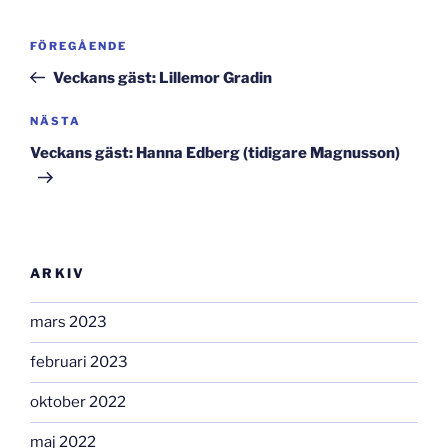
Inläggsnavigering
Föregående
FÖREGÅENDE
inlägg
Veckans gäst: Lillemor Gradin
Nästa
NÄSTA
inlägg
Veckans gäst: Hanna Edberg (tidigare Magnusson)
ARKIV
mars 2023
februari 2023
oktober 2022
maj 2022