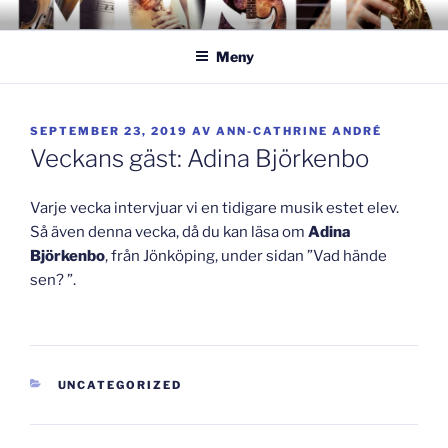
Hoppa
GISLAVEDMUSIKESTET
– här formas framtiden!
till
Meny
innehåll
PUBLICERAT
SEPTEMBER 23, 2019
AV
ANN-CATHRINE ANDRÉ
Veckans gäst: Adina Björkenbo
Varje vecka intervjuar vi en tidigare musik estet elev.
Så även denna vecka, då du kan läsa om
Adina
Björkenbo
, från Jönköping, under sidan ”Vad hände
sen? ”.
KATEGORIER
UNCATEGORIZED