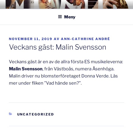
Hoppa
GISLAVEDMUSIKESTET
– här formas framtiden!
till
Meny
innehåll
PUBLICERAT
NOVEMBER 11, 2019
AV
ANN-CATHRINE ANDRÉ
Veckans gäst: Malin Svensson
Veckans gäst är en av de allra första ES musikeleverna:
Malin Svensson
, från Västboås, numera Åsenhöga.
Malin driver nu blomsterföretaget Donna Verde. Läs
mer under fliken ”Vad hände sen?”.
KATEGORIER
UNCATEGORIZED