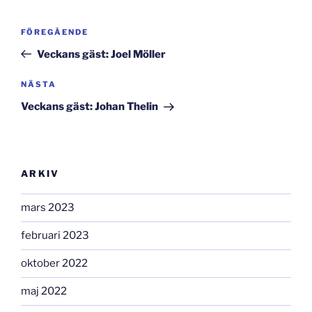
Inläggsnavigering
Föregående
FÖREGÅENDE
inlägg
Veckans gäst: Joel Möller
Nästa
NÄSTA
inlägg
Veckans gäst: Johan Thelin
ARKIV
mars 2023
februari 2023
oktober 2022
maj 2022