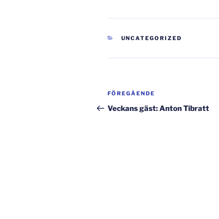
KATEGORIER
UNCATEGORIZED
Inläggsnavigering
Föregående
FÖREGÅENDE
inlägg
Veckans gäst: Anton Tibratt