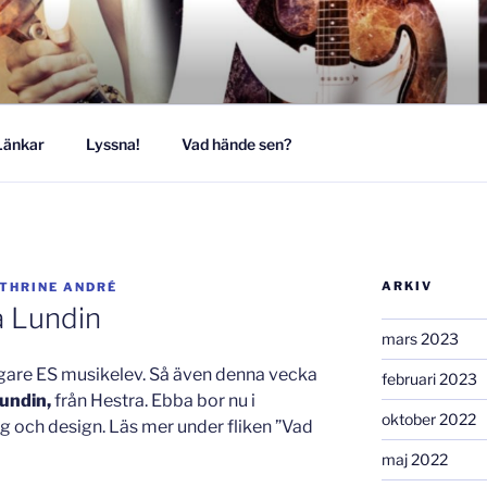
MUSIKESTET
Länkar
Lyssna!
Vad hände sen?
ARKIV
THRINE ANDRÉ
a Lundin
mars 2023
digare ES musikelev. Så även denna vecka
februari 2023
undin,
från Hestra. Ebba bor nu i
oktober 2022
 och design. Läs mer under fliken ”Vad
maj 2022