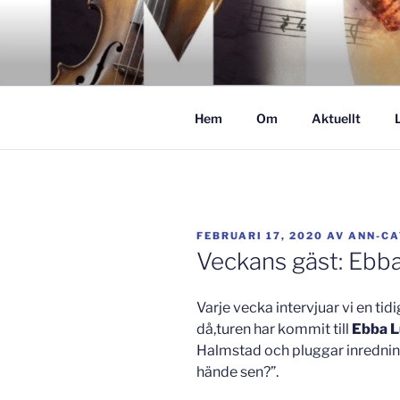
Hoppa
till
GISLAVED
innehåll
– här formas framtiden!
Hem
Om
Aktuellt
PUBLICERAT
FEBRUARI 17, 2020
AV
ANN-CA
Veckans gäst: Ebb
Varje vecka intervjuar vi en ti
då,turen har kommit till
Ebba L
Halmstad och pluggar inredning
hände sen?”.