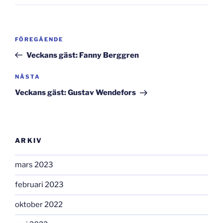
Inläggsnavigering
Föregående
FÖREGÅENDE
inlägg
Veckans gäst: Fanny Berggren
Nästa
NÄSTA
inlägg
Veckans gäst: Gustav Wendefors
ARKIV
mars 2023
februari 2023
oktober 2022