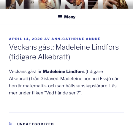
Hoppa
GISLAVEDMUSIKESTET
– här formas framtiden!
till
Meny
innehåll
PUBLICERAT
APRIL 14, 2020
AV
ANN-CATHRINE ANDRÉ
Veckans gäst: Madeleine Lindfors
(tidigare Alkebratt)
Veckans gäst är
Madeleine Lindfors
(tidigare
Alkebratt) från Gislaved. Madeleine bor nu i Eksjö där
hon är matematik- och samhällskunskapslärare. Läs
mer under fliken ”Vad hände sen?”.
KATEGORIER
UNCATEGORIZED