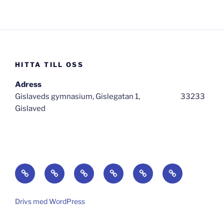
HITTA TILL OSS
Adress
Gislaveds gymnasium, Gislegatan 1, 33233
Gislaved
Hem
Om
Aktuellt
Länkar
Lyssna!
Vad
hände
sen?
Drivs med WordPress