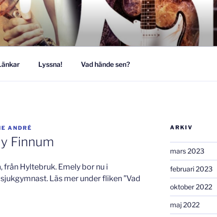
MUSIKESTET
Länkar
Lyssna!
Vad hände sen?
ARKIV
NE ANDRÉ
ly Finnum
mars 2023
m
, från Hyltebruk. Emely bor nu i
februari 2023
sjukgymnast. Läs mer under fliken ”Vad
oktober 2022
maj 2022