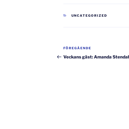
KATEGORIER
UNCATEGORIZED
Inläggsnavigering
Föregående
FÖREGÅENDE
inlägg
Veckans gäst: Amanda Stenda