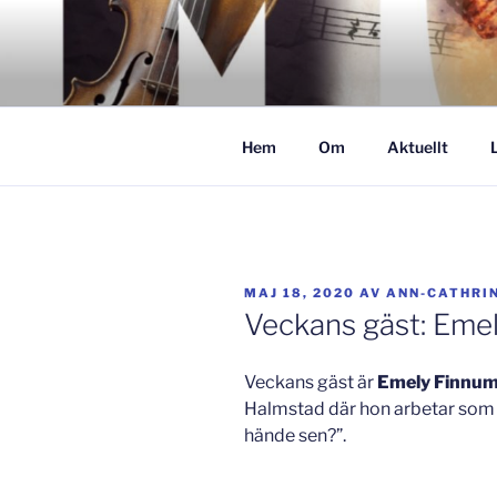
Hoppa
till
GISLAVED
innehåll
– här formas framtiden!
Hem
Om
Aktuellt
PUBLICERAT
MAJ 18, 2020
AV
ANN-CATHRI
Veckans gäst: Eme
Veckans gäst är
Emely Finnu
Halmstad där hon arbetar som 
hände sen?”.