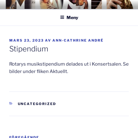
Hoppa
GISLAVEDMUSIKESTET
– här formas framtiden!
till
Meny
innehåll
PUBLICERAT
MARS 23, 2023
AV
ANN-CATHRINE ANDRÉ
Stipendium
Rotarys musikstipendium delades ut i Konsertsalen. Se
bilder under fliken Aktuellt.
KATEGORIER
UNCATEGORIZED
Inläggsnavigering
Föregående
FÖREGÅENDE