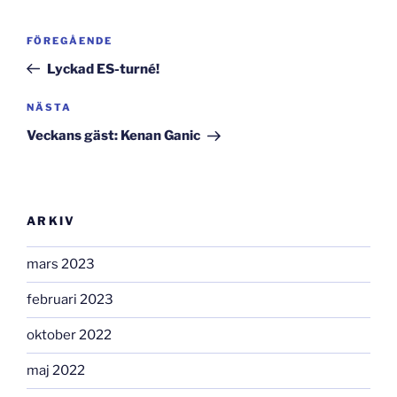
Inläggsnavigering
Föregående
FÖREGÅENDE
inlägg
Lyckad ES-turné!
Nästa
NÄSTA
inlägg
Veckans gäst: Kenan Ganic
ARKIV
mars 2023
februari 2023
oktober 2022
maj 2022