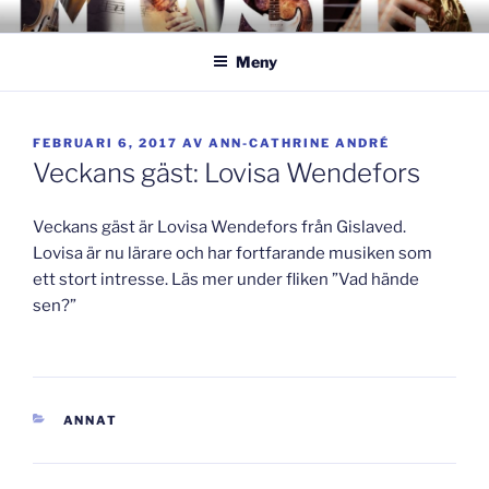
Hoppa
GISLAVEDMUSIKESTET
– här formas framtiden!
till
Meny
innehåll
PUBLICERAT
FEBRUARI 6, 2017
AV
ANN-CATHRINE ANDRÉ
Veckans gäst: Lovisa Wendefors
Veckans gäst är Lovisa Wendefors från Gislaved.
Lovisa är nu lärare och har fortfarande musiken som
ett stort intresse. Läs mer under fliken ”Vad hände
sen?”
KATEGORIER
ANNAT