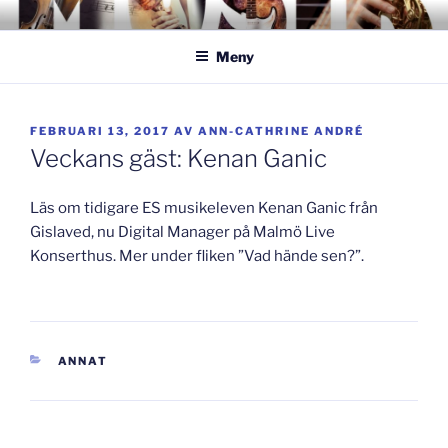
Hoppa
GISLAVEDMUSIKESTET
– här formas framtiden!
till
Meny
innehåll
PUBLICERAT
FEBRUARI 13, 2017
AV
ANN-CATHRINE ANDRÉ
Veckans gäst: Kenan Ganic
Läs om tidigare ES musikeleven Kenan Ganic från
Gislaved, nu Digital Manager på Malmö Live
Konserthus. Mer under fliken ”Vad hände sen?”.
KATEGORIER
ANNAT