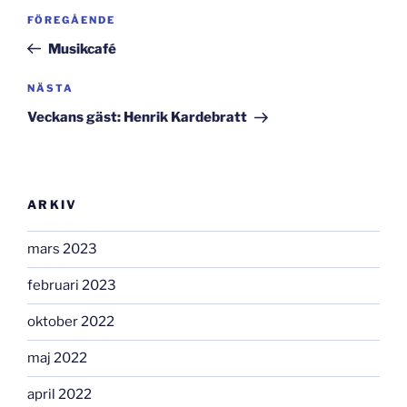
Inläggsnavigering
Föregående
FÖREGÅENDE
inlägg
Musikcafé
Nästa
NÄSTA
inlägg
Veckans gäst: Henrik Kardebratt
ARKIV
mars 2023
februari 2023
oktober 2022
maj 2022
april 2022