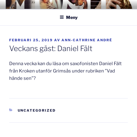
Hoppa
GISLAVEDMUSIKESTET
– här formas framtiden!
till
Meny
innehåll
PUBLICERAT
FEBRUARI 25, 2019
AV
ANN-CATHRINE ANDRÉ
Veckans gäst: Daniel Fält
Denna vecka kan du läsa om saxofonisten Daniel Fält
från Kroken utanför Grimsås under rubriken ”Vad
hände sen”?
KATEGORIER
UNCATEGORIZED