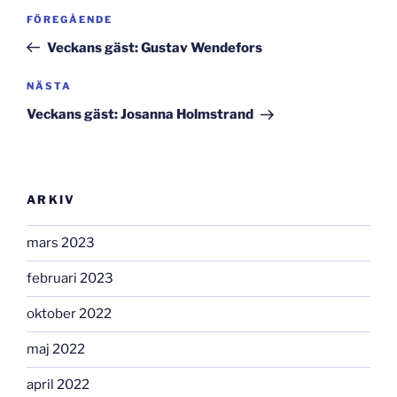
Inläggsnavigering
Föregående
FÖREGÅENDE
inlägg
Veckans gäst: Gustav Wendefors
Nästa
NÄSTA
inlägg
Veckans gäst: Josanna Holmstrand
ARKIV
mars 2023
februari 2023
oktober 2022
maj 2022
april 2022