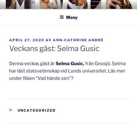
Hoppa
GISLAVEDMUSIKESTET
– här formas framtiden!
till
Meny
innehåll
PUBLICERAT
APRIL 27, 2020
AV
ANN-CATHRINE ANDRÉ
Veckans gäst: Selma Gusic
Denna veckas gäst är
Selma Gusic,
från Gnosjö. Selma
har läst statsvetenskap vid Lunds universitet. Läs mer
under fliken ”Vad hände sen”?
KATEGORIER
UNCATEGORIZED