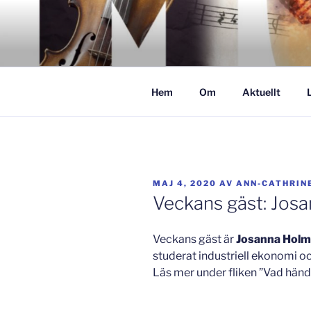
Hoppa
till
GISLAVED
innehåll
– här formas framtiden!
Hem
Om
Aktuellt
PUBLICERAT
MAJ 4, 2020
AV
ANN-CATHRIN
Veckans gäst: Jos
Veckans gäst är
Josanna Holm
studerat industriell ekonomi o
Läs mer under fliken ”Vad hände