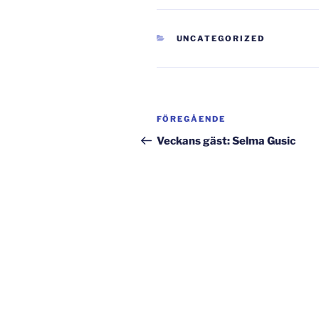
KATEGORIER
UNCATEGORIZED
Inläggsnavigering
Föregående
FÖREGÅENDE
inlägg
Veckans gäst: Selma Gusic