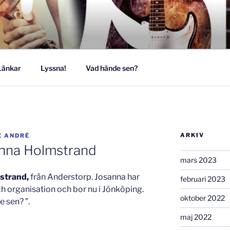
MUSIKESTET
Länkar
Lyssna!
Vad hände sen?
ARKIV
E ANDRÉ
anna Holmstrand
mars 2023
strand,
från Anderstorp. Josanna har
februari 2023
ch organisation och bor nu i Jönköping.
oktober 2022
 sen? ”.
maj 2022