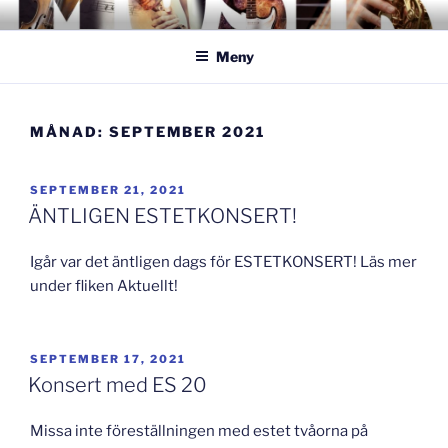
Hoppa
GISLAVEDMUSIKESTET
– här formas framtiden!
till
Meny
innehåll
MÅNAD:
SEPTEMBER 2021
PUBLICERAT
SEPTEMBER 21, 2021
ÄNTLIGEN ESTETKONSERT!
Igår var det äntligen dags för ESTETKONSERT! Läs mer
under fliken Aktuellt!
PUBLICERAT
SEPTEMBER 17, 2021
Konsert med ES 20
Missa inte föreställningen med estet tvåorna på