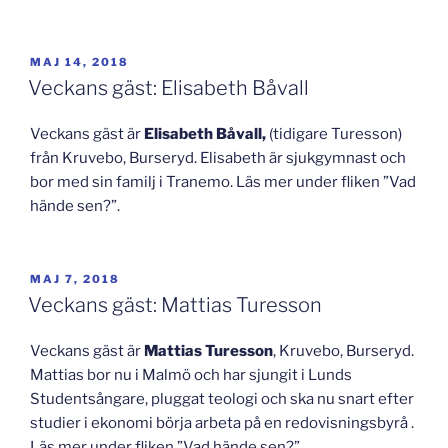
PUBLICERAT
MAJ 14, 2018
Veckans gäst: Elisabeth Båvall
Veckans gäst är
Elisabeth Båvall,
(tidigare Turesson)
från Kruvebo, Burseryd. Elisabeth är sjukgymnast och
bor med sin familj i Tranemo. Läs mer under fliken ”Vad
hände sen?”.
PUBLICERAT
MAJ 7, 2018
Veckans gäst: Mattias Turesson
Veckans gäst är
Mattias Turesson
, Kruvebo, Burseryd.
Mattias bor nu i Malmö och har sjungit i Lunds
Studentsångare, pluggat teologi och ska nu snart efter
studier i ekonomi börja arbeta på en redovisningsbyrå .
Läs mer under fliken ”Vad hände sen?”.