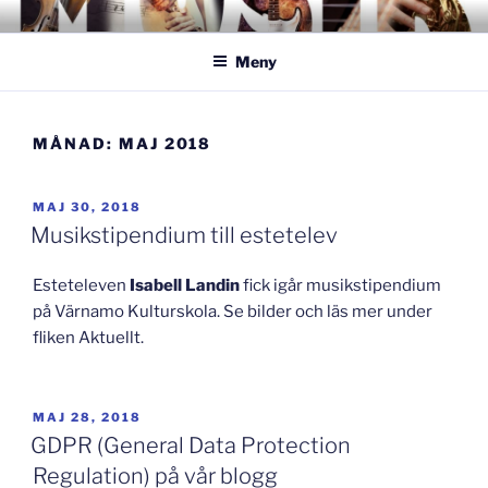
Hoppa
GISLAVEDMUSIKESTET
– här formas framtiden!
till
Meny
innehåll
MÅNAD:
MAJ 2018
PUBLICERAT
MAJ 30, 2018
Musikstipendium till estetelev
Esteteleven
Isabell Landin
fick igår musikstipendium
på Värnamo Kulturskola. Se bilder och läs mer under
fliken Aktuellt.
PUBLICERAT
MAJ 28, 2018
GDPR (General Data Protection
Regulation) på vår blogg