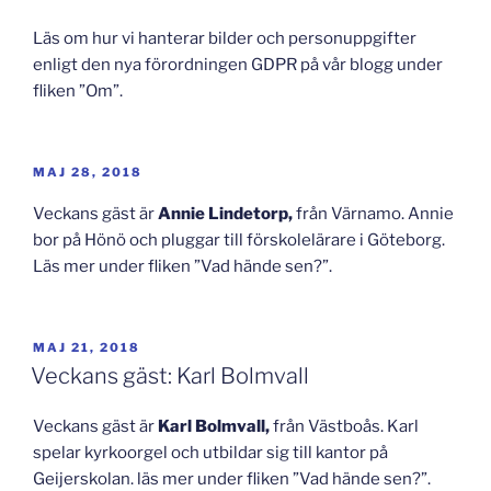
Läs om hur vi hanterar bilder och personuppgifter
enligt den nya förordningen GDPR på vår blogg under
fliken ”Om”.
PUBLICERAT
MAJ 28, 2018
Veckans gäst är
Annie Lindetorp,
från Värnamo. Annie
bor på Hönö och pluggar till förskolelärare i Göteborg.
Läs mer under fliken ”Vad hände sen?”.
PUBLICERAT
MAJ 21, 2018
Veckans gäst: Karl Bolmvall
Veckans gäst är
Karl Bolmvall,
från Västboås. Karl
spelar kyrkoorgel och utbildar sig till kantor på
Geijerskolan. läs mer under fliken ”Vad hände sen?”.