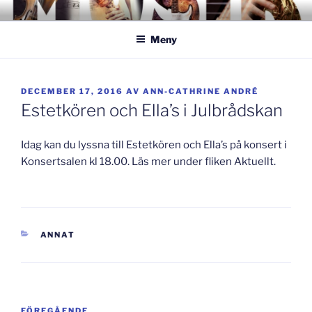
Hoppa
GISLAVEDMUSIKESTET
– här formas framtiden!
till
Meny
innehåll
PUBLICERAT
DECEMBER 17, 2016
AV
ANN-CATHRINE ANDRÉ
Estetkören och Ella’s i Julbrådskan
Idag kan du lyssna till Estetkören och Ella’s på konsert i
Konsertsalen kl 18.00. Läs mer under fliken Aktuellt.
KATEGORIER
ANNAT
Inläggsnavigering
Föregående
FÖREGÅENDE