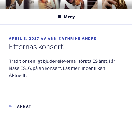
Hoppa
GISLAVEDMUSIKESTET
– här formas framtiden!
till
Meny
innehåll
PUBLICERAT
APRIL 3, 2017
AV
ANN-CATHRINE ANDRÉ
Ettornas konsert!
Traditionsenligt bjuder eleverna i första ES året, i år
klass ES16, på en konsert. Läs mer under fliken
Aktuellt.
KATEGORIER
ANNAT