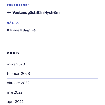
Inläggsnavigering
Föregående
FÖREGÅENDE
inlägg
Veckans gäst: Elin Nyström
Nästa
NÄSTA
inlägg
Klarinettdag!
ARKIV
mars 2023
februari 2023
oktober 2022
maj 2022
april 2022